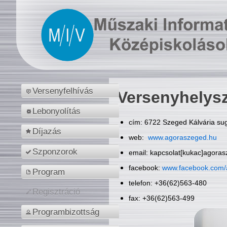
Versenyfelhívás
Versenyhelys
Lebonyolítás
cím: 6722 Szeged Kálvária sug
Díjazás
web:
www.agoraszeged.hu
Szponzorok
email: kapcsolat[kukac]agora
facebook:
www.facebook.com/
Program
telefon: +36(62)563-480
Regisztráció
fax: +36(62)563-499
Programbizottság