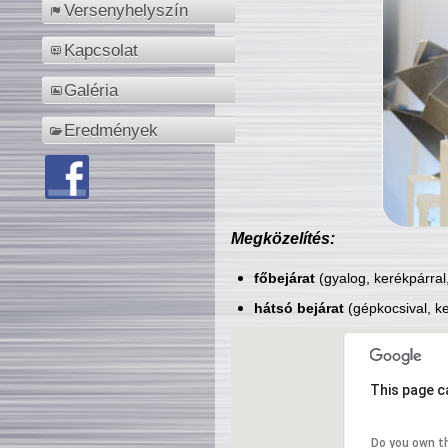
Versenyhelyszín
Kapcsolat
Galéria
Eredmények
Megközelítés:
főbejárat
(gyalog, kerékpárral
hátsó bejárat
(gépkocsival, ke
This page c
Do you own t