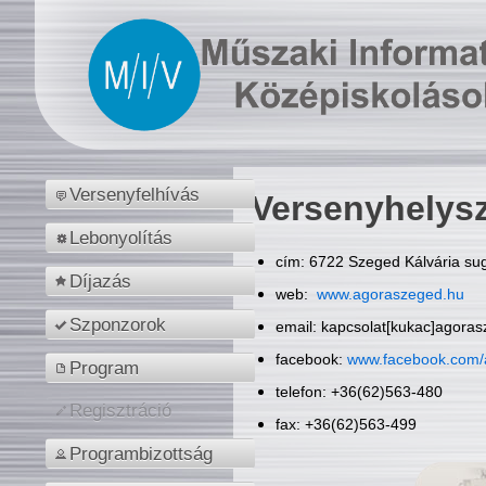
Versenyfelhívás
Versenyhelys
Lebonyolítás
cím: 6722 Szeged Kálvária sug
Díjazás
web:
www.agoraszeged.hu
Szponzorok
email: kapcsolat[kukac]agora
facebook:
www.facebook.com/
Program
telefon: +36(62)563-480
Regisztráció
fax: +36(62)563-499
Programbizottság