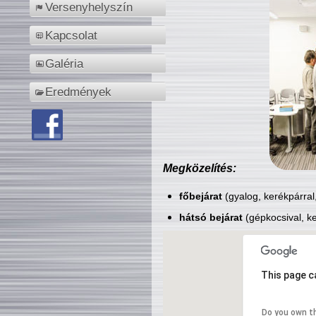
Versenyhelyszín
Kapcsolat
Galéria
Eredmények
Megközelítés:
főbejárat
(gyalog, kerékpárral
hátsó bejárat
(gépkocsival, ke
This page c
Do you own t