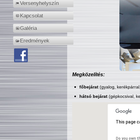
Versenyhelyszín
Kapcsolat
Galéria
Eredmények
Megközelítés:
főbejárat
(gyalog, kerékpárral
hátsó bejárat
(gépkocsival, ke
This page c
Do you own t