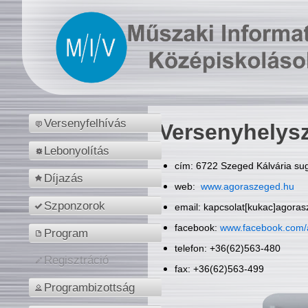
Versenyfelhívás
Versenyhelys
Lebonyolítás
cím: 6722 Szeged Kálvária sug
Díjazás
web:
www.agoraszeged.hu
Szponzorok
email: kapcsolat[kukac]agora
facebook:
www.facebook.com/
Program
telefon: +36(62)563-480
Regisztráció
fax: +36(62)563-499
Programbizottság