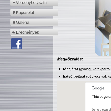
Versenyhelyszín
Kapcsolat
Galéria
Eredmények
Megközelítés:
főbejárat
(gyalog, kerékpárral
hátsó bejárat
(gépkocsival, ke
This page c
Do you own t