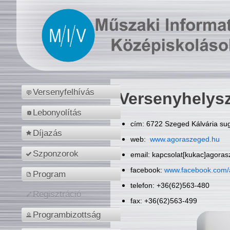
Versenyfelhívás
Versenyhelys
Lebonyolítás
cím: 6722 Szeged Kálvária sug
Díjazás
web:
www.agoraszeged.hu
Szponzorok
email: kapcsolat[kukac]agora
facebook:
www.facebook.com/
Program
telefon: +36(62)563-480
Regisztráció
fax: +36(62)563-499
Programbizottság