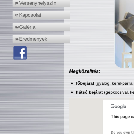
Versenyhelyszín
Kapcsolat
Galéria
Eredmények
Megközelítés:
főbejárat
(gyalog, kerékpárral
hátsó bejárat
(gépkocsival, ke
This page c
Do you own t