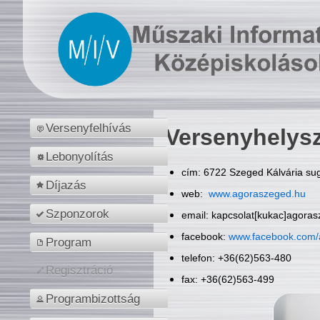
Versenyfelhívás
Versenyhelys
Lebonyolítás
cím: 6722 Szeged Kálvária sug
Díjazás
web:
www.agoraszeged.hu
Szponzorok
email: kapcsolat[kukac]agora
facebook:
www.facebook.com/
Program
telefon: +36(62)563-480
Regisztráció
fax: +36(62)563-499
Programbizottság