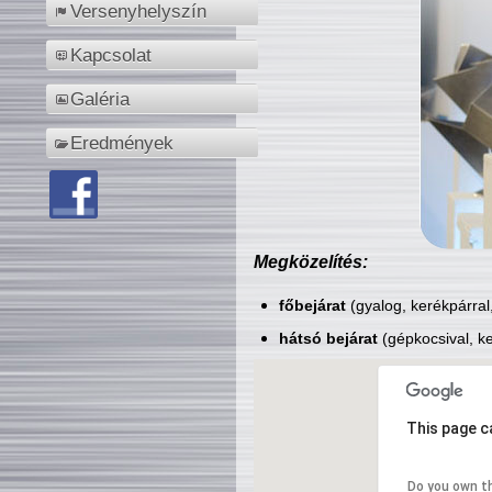
Versenyhelyszín
Kapcsolat
Galéria
Eredmények
Megközelítés:
főbejárat
(gyalog, kerékpárral
hátsó bejárat
(gépkocsival, ke
This page c
Do you own t