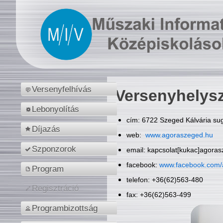
Versenyfelhívás
Versenyhelys
Lebonyolítás
cím: 6722 Szeged Kálvária sug
Díjazás
web:
www.agoraszeged.hu
Szponzorok
email: kapcsolat[kukac]agora
facebook:
www.facebook.com/
Program
telefon: +36(62)563-480
Regisztráció
fax: +36(62)563-499
Programbizottság