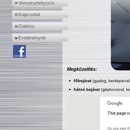
Versenyhelyszín
Kapcsolat
Galéria
Eredmények
Megközelítés:
főbejárat
(gyalog, kerékpárral
hátsó bejárat
(gépkocsival, ke
This page c
Do you own t