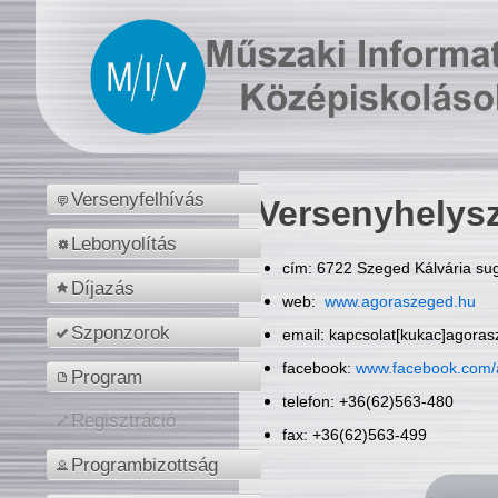
Versenyfelhívás
Versenyhelys
Lebonyolítás
cím: 6722 Szeged Kálvária sug
Díjazás
web:
www.agoraszeged.hu
Szponzorok
email: kapcsolat[kukac]agora
facebook:
www.facebook.com/
Program
telefon: +36(62)563-480
Regisztráció
fax: +36(62)563-499
Programbizottság