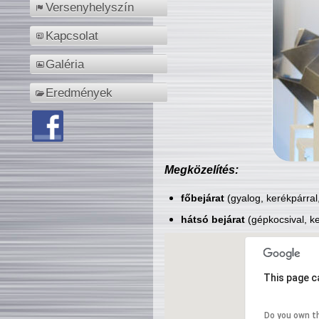
Versenyhelyszín
Kapcsolat
Galéria
Eredmények
Megközelítés:
főbejárat
(gyalog, kerékpárral
hátsó bejárat
(gépkocsival, ke
This page c
Do you own t