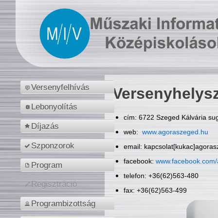
Versenyfelhívás
Versenyhelys
Lebonyolítás
cím: 6722 Szeged Kálvária sug
Díjazás
web:
www.agoraszeged.hu
Szponzorok
email: kapcsolat[kukac]agora
facebook:
www.facebook.com/
Program
telefon: +36(62)563-480
Regisztráció
fax: +36(62)563-499
Programbizottság