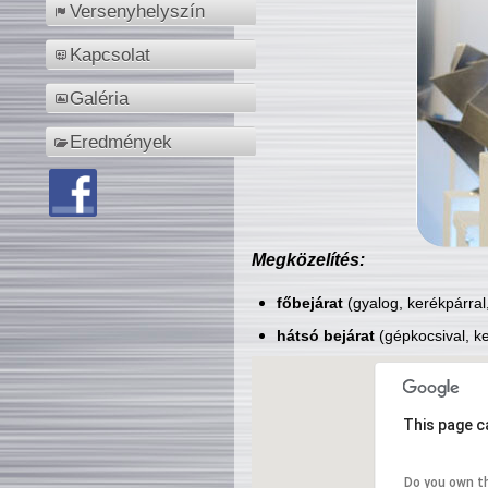
Versenyhelyszín
Kapcsolat
Galéria
Eredmények
Megközelítés:
főbejárat
(gyalog, kerékpárral
hátsó bejárat
(gépkocsival, ke
This page c
Do you own t