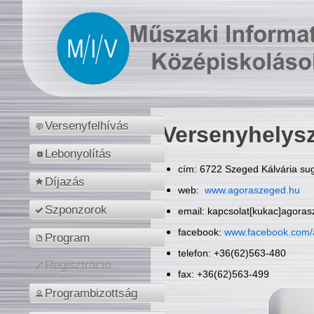
Versenyfelhívás
Versenyhelys
Lebonyolítás
cím: 6722 Szeged Kálvária sug
Díjazás
web:
www.agoraszeged.hu
Szponzorok
email: kapcsolat[kukac]agora
facebook:
www.facebook.com/
Program
telefon: +36(62)563-480
Regisztráció
fax: +36(62)563-499
Programbizottság