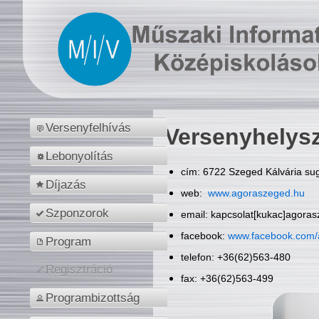
Versenyfelhívás
Versenyhelys
Lebonyolítás
cím: 6722 Szeged Kálvária sug
Díjazás
web:
www.agoraszeged.hu
Szponzorok
email: kapcsolat[kukac]agora
facebook:
www.facebook.com/
Program
telefon: +36(62)563-480
Regisztráció
fax: +36(62)563-499
Programbizottság