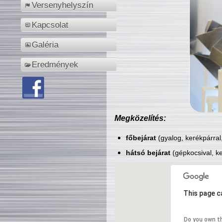
Versenyhelyszín
Kapcsolat
Galéria
Eredmények
Megközelítés:
főbejárat
(gyalog, kerékpárral
hátsó bejárat
(gépkocsival, ke
This page c
Do you own t