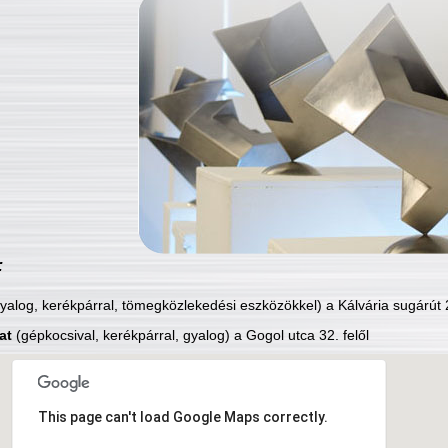
:
yalog, kerékpárral, tömegközlekedési eszközökkel) a Kálvária sugárút 2
at
(gépkocsival, kerékpárral, gyalog) a Gogol utca 32. felől
This page can't load Google Maps correctly.