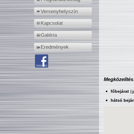
Versenyhelyszín
Kapcsolat
Galéria
Eredmények
Megközelítés
főbejárat
(g
hátsó bejár