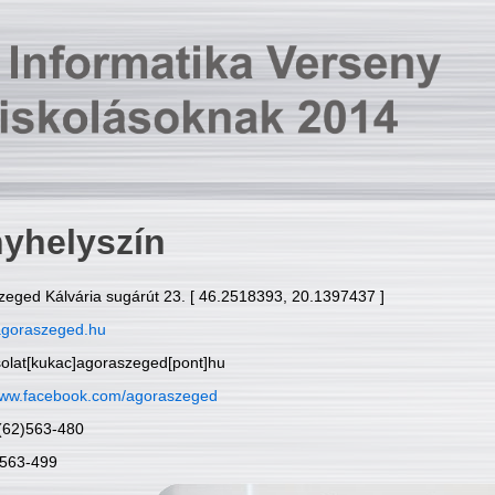
yhelyszín
zeged Kálvária sugárút 23. [ 46.2518393, 20.1397437 ]
goraszeged.hu
solat[kukac]agoraszeged[pont]hu
ww.facebook.com/agoraszeged
6(62)563-480
)563-499