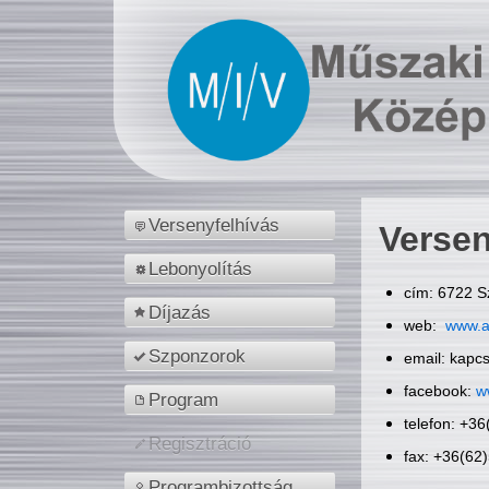
Versenyfelhívás
Versen
Lebonyolítás
cím: 6722 S
Díjazás
web:
www.a
Szponzorok
email: kapc
facebook:
w
Program
telefon: +3
Regisztráció
fax: +36(62
Programbizottság