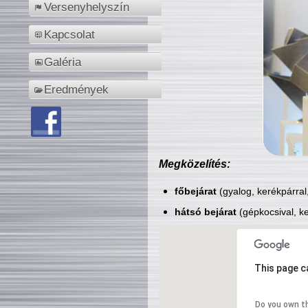
Versenyhelyszín
Kapcsolat
Galéria
Eredmények
Megközelítés:
főbejárat
(gyalog, kerékpárral
hátsó bejárat
(gépkocsival, ke
This page c
Do you own t