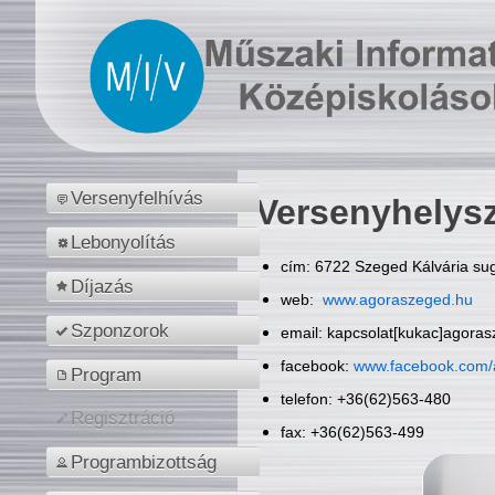
Versenyfelhívás
Versenyhelys
Lebonyolítás
cím: 6722 Szeged Kálvária sug
Díjazás
web:
www.agoraszeged.hu
Szponzorok
email: kapcsolat[kukac]agora
facebook:
www.facebook.com/
Program
telefon: +36(62)563-480
Regisztráció
fax: +36(62)563-499
Programbizottság