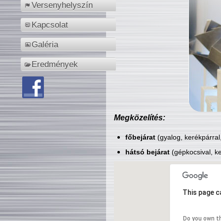
Versenyhelyszín
Kapcsolat
Galéria
Eredmények
Megközelítés:
főbejárat
(gyalog, kerékpárral
hátsó bejárat
(gépkocsival, ke
This page c
Do you own t