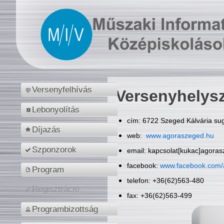
Versenyfelhívás
Versenyhelys
Lebonyolítás
cím: 6722 Szeged Kálvária sug
Díjazás
web:
www.agoraszeged.hu
Szponzorok
email: kapcsolat[kukac]agora
facebook:
www.facebook.com/
Program
telefon: +36(62)563-480
Regisztráció
fax: +36(62)563-499
Programbizottság