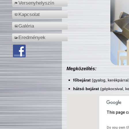
Versenyhelyszín
Kapcsolat
Galéria
Eredmények
Megközelítés:
főbejárat
(gyalog, kerékpárral
hátsó bejárat
(gépkocsival, ke
This page c
Do you own t