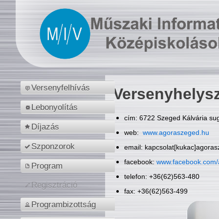
Versenyfelhívás
Versenyhelys
Lebonyolítás
cím: 6722 Szeged Kálvária sug
Díjazás
web:
www.agoraszeged.hu
Szponzorok
email: kapcsolat[kukac]agora
facebook:
www.facebook.com/
Program
telefon: +36(62)563-480
Regisztráció
fax: +36(62)563-499
Programbizottság