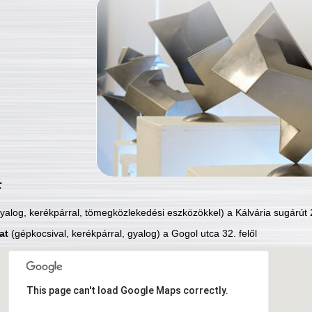
:
yalog, kerékpárral, tömegközlekedési eszközökkel) a Kálvária sugárút 2
at
(gépkocsival, kerékpárral, gyalog) a Gogol utca 32. felől
This page can't load Google Maps correctly.