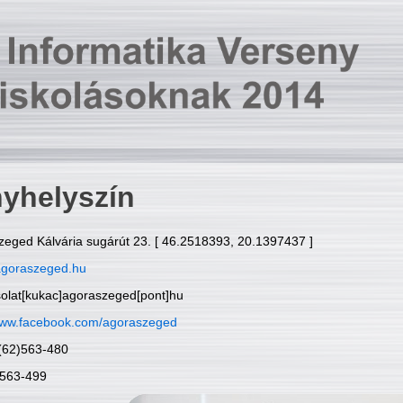
yhelyszín
zeged Kálvária sugárút 23. [ 46.2518393, 20.1397437 ]
goraszeged.hu
solat[kukac]agoraszeged[pont]hu
ww.facebook.com/agoraszeged
6(62)563-480
)563-499