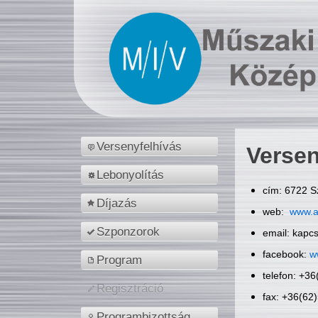
Versenyfelhívás
Versen
Lebonyolítás
cím: 6722 S
Díjazás
web:
www.a
Szponzorok
email: kapc
facebook:
w
Program
telefon: +3
Regisztráció
fax: +36(62
Programbizottság