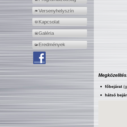
Versenyhelyszín
Kapcsolat
Galéria
Eredmények
Megközelítés
főbejárat
(g
hátsó bejár