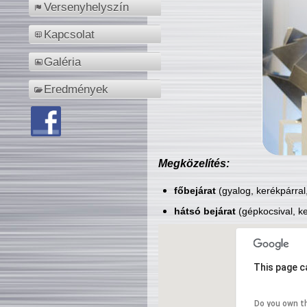
Versenyhelyszín
Kapcsolat
Galéria
Eredmények
Megközelítés:
főbejárat
(gyalog, kerékpárral
hátsó bejárat
(gépkocsival, ke
This page c
Do you own t