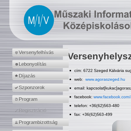
Versenyfelhívás
Versenyhelys
Lebonyolítás
cím: 6722 Szeged Kálvária sug
Díjazás
web:
www.agoraszeged.hu
Szponzorok
email: kapcsolat[kukac]agora
facebook:
www.facebook.com/
Program
telefon: +36(62)563-480
Regisztráció
fax: +36(62)563-499
Programbizottság