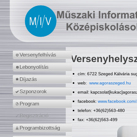
Versenyfelhívás
Versenyhelys
Lebonyolítás
cím: 6722 Szeged Kálvária sug
Díjazás
web:
www.agoraszeged.hu
Szponzorok
email: kapcsolat[kukac]agora
facebook:
www.facebook.com/
Program
telefon: +36(62)563-480
Regisztráció
fax: +36(62)563-499
Programbizottság