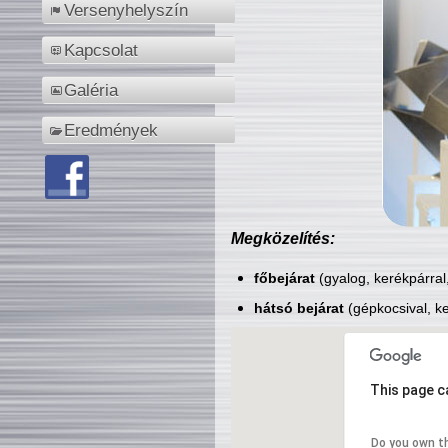
Versenyhelyszín
Kapcsolat
Galéria
Eredmények
Megközelítés:
főbejárat
(gyalog, kerékpárral
hátsó bejárat
(gépkocsival, ke
This page c
Do you own t