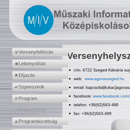
Versenyfelhívás
Versenyhelys
Lebonyolítás
cím: 6722 Szeged Kálvária sug
Díjazás
web:
www.agoraszeged.hu
Szponzorok
email: kapcsolat[kukac]agora
facebook:
www.facebook.com/
Program
telefon: +36(62)563-480
Regisztráció
fax: +36(62)563-499
Programbizottság