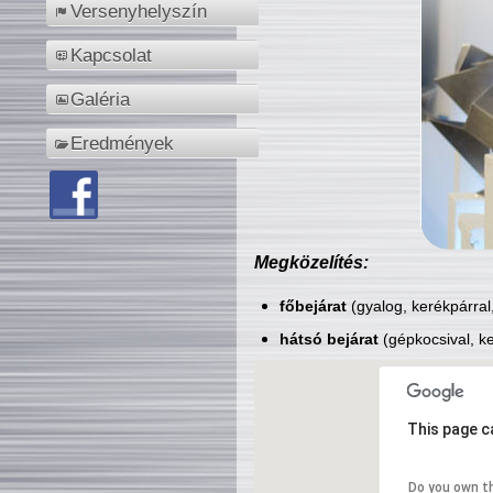
Versenyhelyszín
Kapcsolat
Galéria
Eredmények
Megközelítés:
főbejárat
(gyalog, kerékpárral
hátsó bejárat
(gépkocsival, ke
This page c
Do you own t