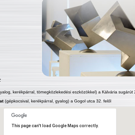
:
yalog, kerékpárral, tömegközlekedési eszközökkel) a Kálvária sugárút 2
at
(gépkocsival, kerékpárral, gyalog) a Gogol utca 32. felől
This page can't load Google Maps correctly.