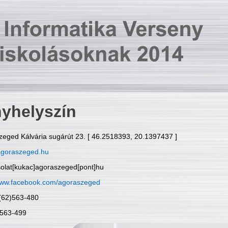
yhelyszín
zeged Kálvária sugárút 23. [ 46.2518393, 20.1397437 ]
goraszeged.hu
solat[kukac]agoraszeged[pont]hu
ww.facebook.com/agoraszeged
6(62)563-480
)563-499