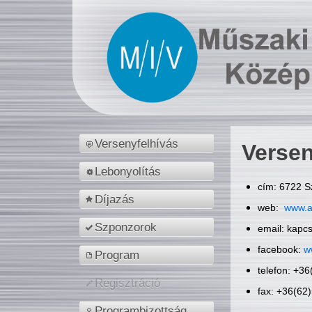
Versenyfelhívás
Versen
Lebonyolítás
cím: 6722 S
Díjazás
web:
www.a
Szponzorok
email: kapc
facebook:
w
Program
telefon: +3
Regisztráció
fax: +36(62
Programbizottság