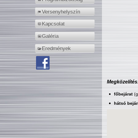
Versenyhelyszín
Kapcsolat
Galéria
Eredmények
Megközelítés
főbejárat
(g
hátsó bejár