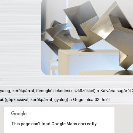
:
yalog, kerékpárral, tömegközlekedési eszközökkel) a Kálvária sugárút 2
at
(gépkocsival, kerékpárral, gyalog) a Gogol utca 32. felől
This page can't load Google Maps correctly.