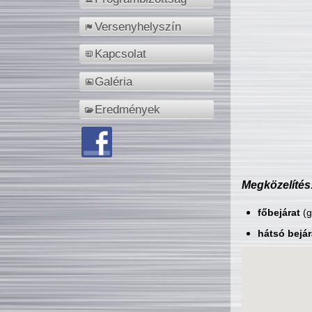
Versenyhelyszín
Kapcsolat
Galéria
Eredmények
Megközelítés
főbejárat
(g
hátsó bejár