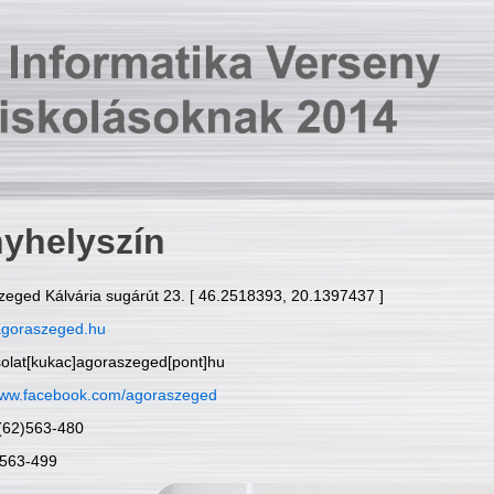
yhelyszín
zeged Kálvária sugárút 23. [ 46.2518393, 20.1397437 ]
goraszeged.hu
solat[kukac]agoraszeged[pont]hu
ww.facebook.com/agoraszeged
6(62)563-480
)563-499