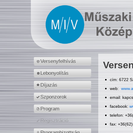
Versenyfelhívás
Versen
Lebonyolítás
cím: 6722 S
Díjazás
web:
www.a
Szponzorok
email: kapc
facebook:
w
Program
telefon: +3
Regisztráció
fax: +36(62
Programbizottság