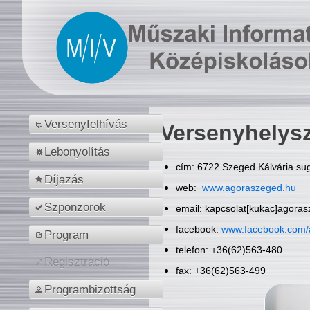
Versenyfelhívás
Versenyhelys
Lebonyolítás
cím: 6722 Szeged Kálvária sug
Díjazás
web:
www.agoraszeged.hu
Szponzorok
email: kapcsolat[kukac]agora
facebook:
www.facebook.com/
Program
telefon: +36(62)563-480
Regisztráció
fax: +36(62)563-499
Programbizottság