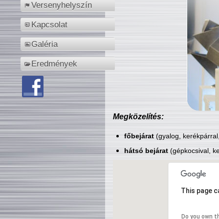
Versenyhelyszín
Kapcsolat
Galéria
Eredmények
Megközelítés:
főbejárat
(gyalog, kerékpárral
hátsó bejárat
(gépkocsival, ke
This page c
Do you own t