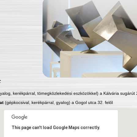
:
yalog, kerékpárral, tömegközlekedési eszközökkel) a Kálvária sugárút 2
at
(gépkocsival, kerékpárral, gyalog) a Gogol utca 32. felől
This page can't load Google Maps correctly.