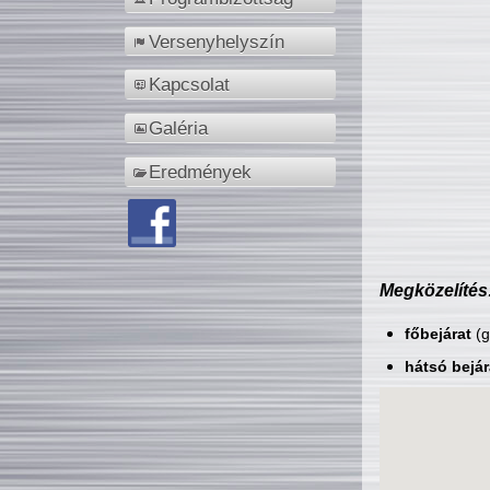
Versenyhelyszín
Kapcsolat
Galéria
Eredmények
Megközelítés
főbejárat
(g
hátsó bejár