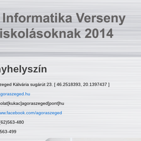
yhelyszín
zeged Kálvária sugárút 23. [ 46.2518393, 20.1397437 ]
goraszeged.hu
solat[kukac]agoraszeged[pont]hu
ww.facebook.com/agoraszeged
6(62)563-480
)563-499