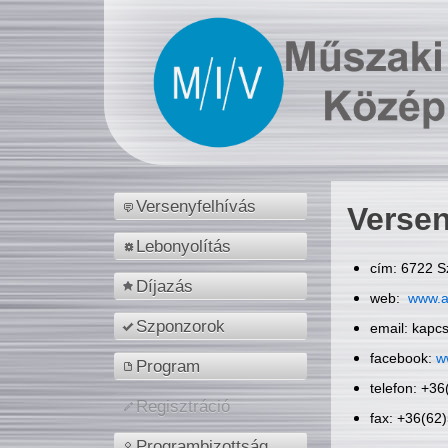
Versenyfelhívás
Versen
Lebonyolítás
cím: 6722 S
Díjazás
web:
www.a
Szponzorok
email: kapc
facebook:
w
Program
telefon: +3
Regisztráció
fax: +36(62
Programbizottság