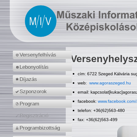
Versenyfelhívás
Versenyhelys
Lebonyolítás
cím: 6722 Szeged Kálvária sug
Díjazás
web:
www.agoraszeged.hu
Szponzorok
email: kapcsolat[kukac]agora
facebook:
www.facebook.com/
Program
telefon: +36(62)563-480
Regisztráció
fax: +36(62)563-499
Programbizottság