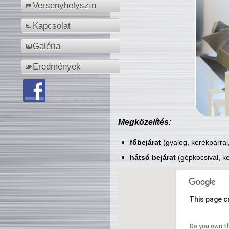
Versenyhelyszín
Kapcsolat
Galéria
Eredmények
Megközelítés:
főbejárat
(gyalog, kerékpárral
hátsó bejárat
(gépkocsival, ke
This page c
Do you own t