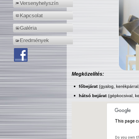
Versenyhelyszín
Kapcsolat
Galéria
Eredmények
Megközelítés:
főbejárat
(gyalog, kerékpárral
hátsó bejárat
(gépkocsival, ke
This page c
Do you own t