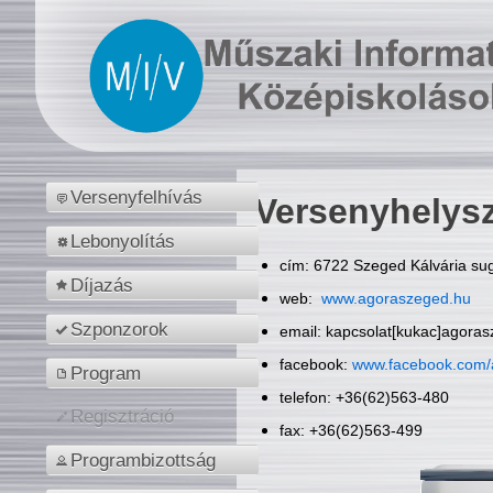
Versenyfelhívás
Versenyhelys
Lebonyolítás
cím: 6722 Szeged Kálvária sug
Díjazás
web:
www.agoraszeged.hu
Szponzorok
email: kapcsolat[kukac]agora
facebook:
www.facebook.com/
Program
telefon: +36(62)563-480
Regisztráció
fax: +36(62)563-499
Programbizottság