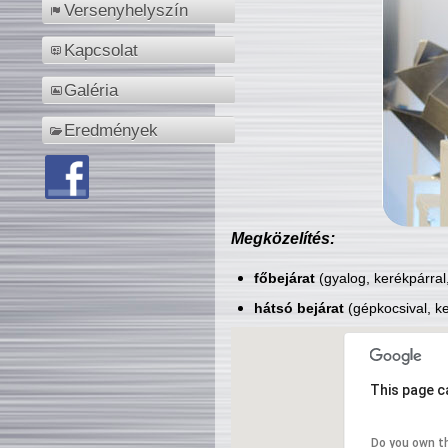
Versenyhelyszín
Kapcsolat
Galéria
Eredmények
Megközelítés:
főbejárat
(gyalog, kerékpárral
hátsó bejárat
(gépkocsival, ke
This page c
Do you own t