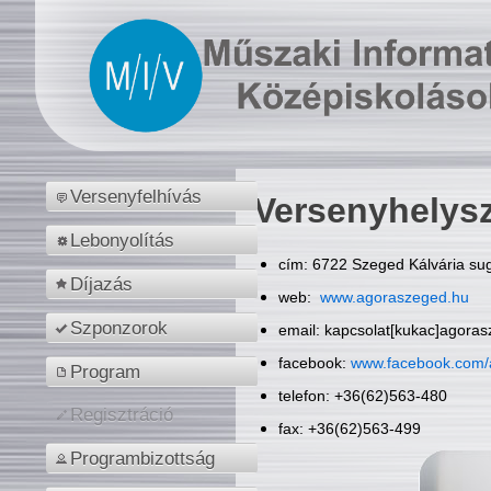
Versenyfelhívás
Versenyhelys
Lebonyolítás
cím: 6722 Szeged Kálvária sug
Díjazás
web:
www.agoraszeged.hu
Szponzorok
email: kapcsolat[kukac]agora
facebook:
www.facebook.com/
Program
telefon: +36(62)563-480
Regisztráció
fax: +36(62)563-499
Programbizottság