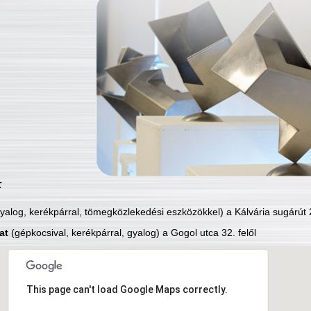
:
yalog, kerékpárral, tömegközlekedési eszközökkel) a Kálvária sugárút 2
at
(gépkocsival, kerékpárral, gyalog) a Gogol utca 32. felől
This page can't load Google Maps correctly.