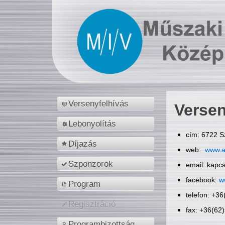
Versenyfelhívás
Versen
Lebonyolítás
cím: 6722 S
Díjazás
web:
www.a
Szponzorok
email: kapc
facebook:
w
Program
telefon: +3
Regisztráció
fax: +36(62
Programbizottság