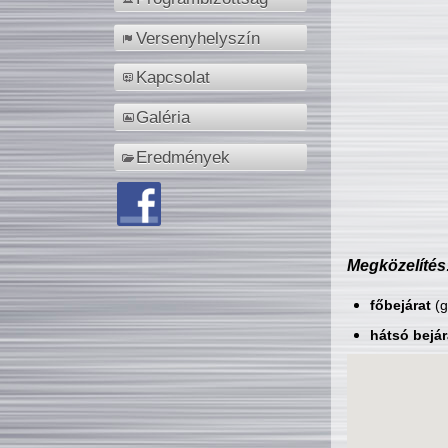
Versenyhelyszín
Kapcsolat
Galéria
Eredmények
Megközelítés
főbejárat
(g
hátsó bejár