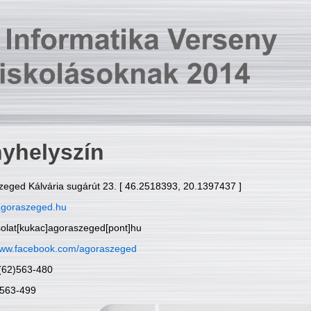
yhelyszín
zeged Kálvária sugárút 23. [ 46.2518393, 20.1397437 ]
goraszeged.hu
solat[kukac]agoraszeged[pont]hu
ww.facebook.com/agoraszeged
6(62)563-480
)563-499