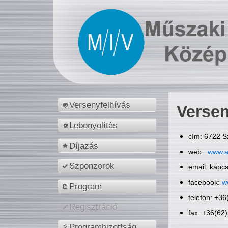
Versenyfelhívás
Versen
Lebonyolítás
cím: 6722 S
Díjazás
web:
www.a
Szponzorok
email: kapc
facebook:
w
Program
telefon: +3
Regisztráció
fax: +36(62
Programbizottság