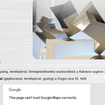
:
yalog, kerékpárral, tömegközlekedési eszközökkel) a Kálvária sugárút 2
at
(gépkocsival, kerékpárral, gyalog) a Gogol utca 32. felől
This page can't load Google Maps correctly.