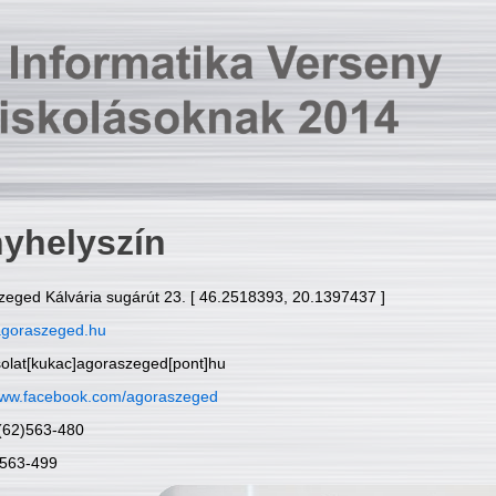
yhelyszín
zeged Kálvária sugárút 23. [ 46.2518393, 20.1397437 ]
goraszeged.hu
solat[kukac]agoraszeged[pont]hu
ww.facebook.com/agoraszeged
6(62)563-480
)563-499