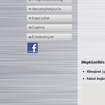
Versenyhelyszín
Kapcsolat
Galéria
Eredmények
Megközelítés
főbejárat
(g
hátsó bejár