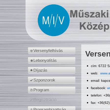
Versenyfelhívás
Versen
Lebonyolítás
cím: 6722 S
Díjazás
web:
www.a
Szponzorok
email: kapc
facebook:
w
Program
telefon: +3
Regisztráció
fax: +36(62
Programbizottság