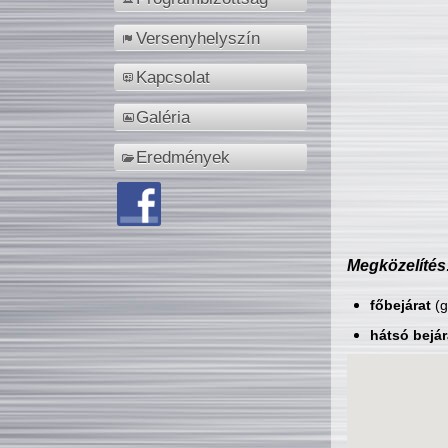
Versenyhelyszín
Kapcsolat
Galéria
Eredmények
Megközelítés
főbejárat
(g
hátsó bejár