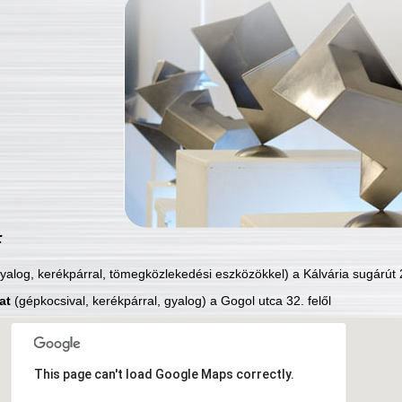
:
yalog, kerékpárral, tömegközlekedési eszközökkel) a Kálvária sugárút 2
at
(gépkocsival, kerékpárral, gyalog) a Gogol utca 32. felől
This page can't load Google Maps correctly.