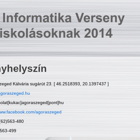
yhelyszín
zeged Kálvária sugárút 23. [ 46.2518393, 20.1397437 ]
goraszeged.hu
solat[kukac]agoraszeged[pont]hu
ww.facebook.com/agoraszeged
6(62)563-480
)563-499