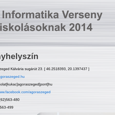
yhelyszín
zeged Kálvária sugárút 23. [ 46.2518393, 20.1397437 ]
goraszeged.hu
solat[kukac]agoraszeged[pont]hu
ww.facebook.com/agoraszeged
6(62)563-480
)563-499