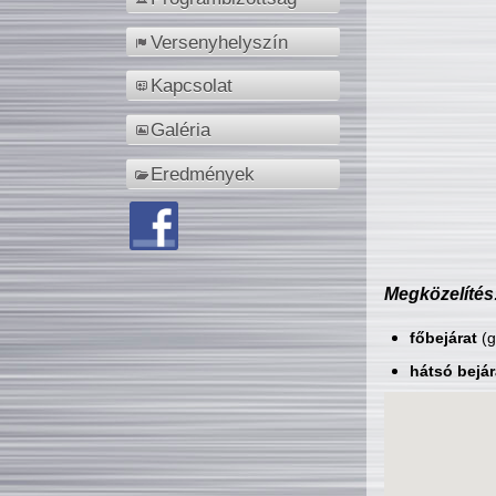
Versenyhelyszín
Kapcsolat
Galéria
Eredmények
Megközelítés
főbejárat
(g
hátsó bejár