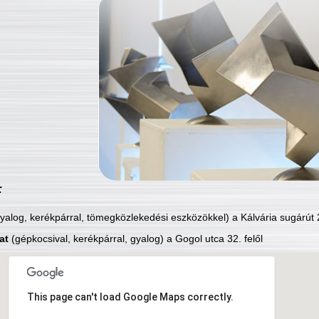
:
yalog, kerékpárral, tömegközlekedési eszközökkel) a Kálvária sugárút 2
at
(gépkocsival, kerékpárral, gyalog) a Gogol utca 32. felől
This page can't load Google Maps correctly.