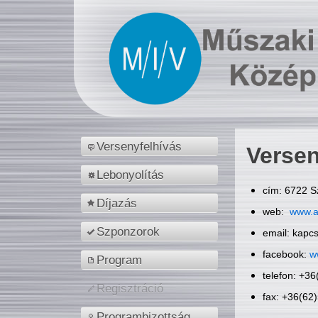
Versenyfelhívás
Versen
Lebonyolítás
cím: 6722 S
Díjazás
web:
www.a
Szponzorok
email: kapc
facebook:
w
Program
telefon: +3
Regisztráció
fax: +36(62
Programbizottság