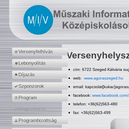
Versenyfelhívás
Versenyhelys
Lebonyolítás
cím: 6722 Szeged Kálvária sug
Díjazás
web:
www.agoraszeged.hu
Szponzorok
email: kapcsolat[kukac]agora
facebook:
www.facebook.com/
Program
telefon: +36(62)563-480
Regisztráció
fax: +36(62)563-499
Programbizottság