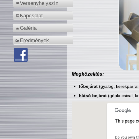
Versenyhelyszín
Kapcsolat
Galéria
Eredmények
Megközelítés:
főbejárat
(gyalog, kerékpárral
hátsó bejárat
(gépkocsival, ke
This page c
Do you own t