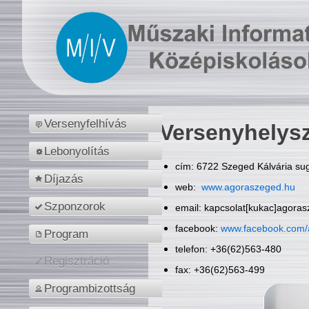
Versenyfelhívás
Versenyhelys
Lebonyolítás
cím: 6722 Szeged Kálvária sug
Díjazás
web:
www.agoraszeged.hu
Szponzorok
email: kapcsolat[kukac]agora
facebook:
www.facebook.com/
Program
telefon: +36(62)563-480
Regisztráció
fax: +36(62)563-499
Programbizottság