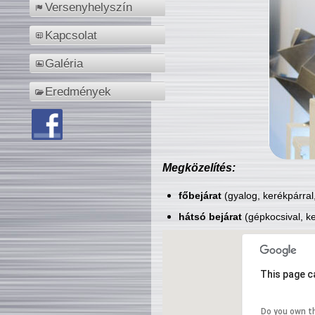
Versenyhelyszín
Kapcsolat
Galéria
Eredmények
Megközelítés:
főbejárat
(gyalog, kerékpárral
hátsó bejárat
(gépkocsival, ke
This page c
Do you own t