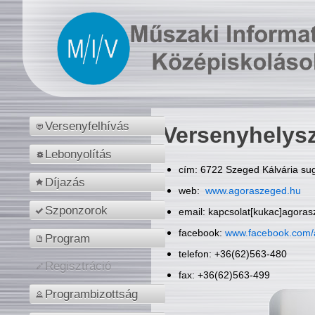
Versenyfelhívás
Versenyhelys
Lebonyolítás
cím: 6722 Szeged Kálvária sug
Díjazás
web:
www.agoraszeged.hu
Szponzorok
email: kapcsolat[kukac]agora
facebook:
www.facebook.com/
Program
telefon: +36(62)563-480
Regisztráció
fax: +36(62)563-499
Programbizottság