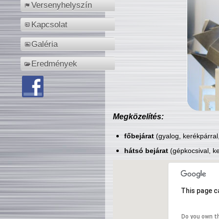
Versenyhelyszín
Kapcsolat
Galéria
Eredmények
Megközelítés:
főbejárat
(gyalog, kerékpárral
hátsó bejárat
(gépkocsival, ke
This page c
Do you own t