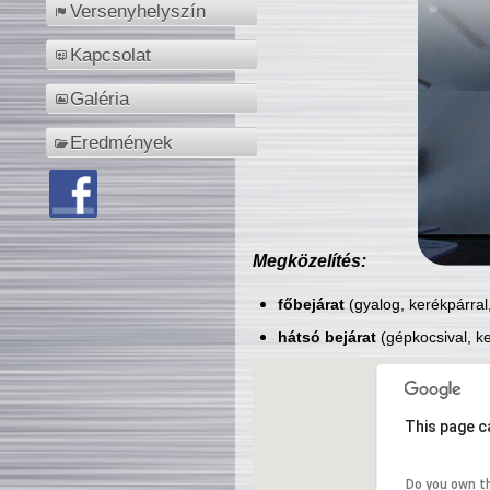
Versenyhelyszín
Kapcsolat
Galéria
Eredmények
Megközelítés:
főbejárat
(gyalog, kerékpárral
hátsó bejárat
(gépkocsival, ke
This page c
Do you own t