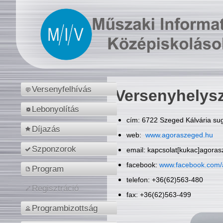
Versenyfelhívás
Versenyhelys
Lebonyolítás
cím: 6722 Szeged Kálvária sug
Díjazás
web:
www.agoraszeged.hu
Szponzorok
email: kapcsolat[kukac]agora
facebook:
www.facebook.com/
Program
telefon: +36(62)563-480
Regisztráció
fax: +36(62)563-499
Programbizottság