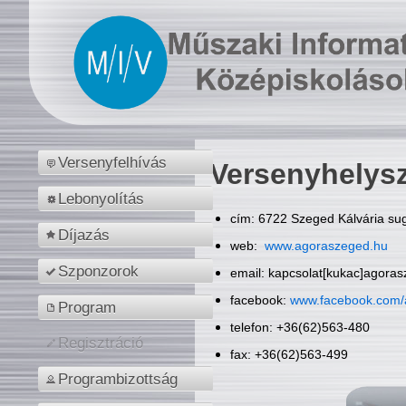
Versenyfelhívás
Versenyhelys
Lebonyolítás
cím: 6722 Szeged Kálvária sug
Díjazás
web:
www.agoraszeged.hu
Szponzorok
email: kapcsolat[kukac]agora
facebook:
www.facebook.com/
Program
telefon: +36(62)563-480
Regisztráció
fax: +36(62)563-499
Programbizottság