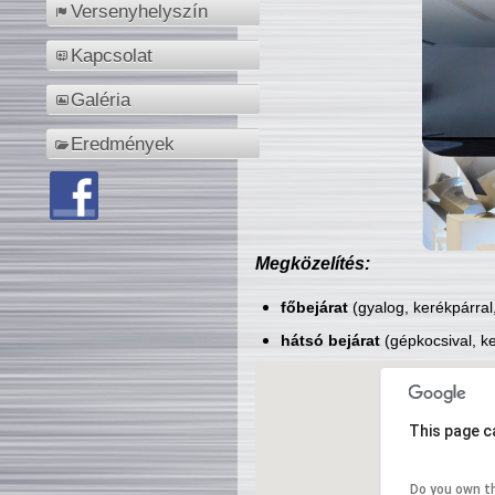
Versenyhelyszín
Kapcsolat
Galéria
Eredmények
Megközelítés:
főbejárat
(gyalog, kerékpárral
hátsó bejárat
(gépkocsival, ke
This page c
Do you own t