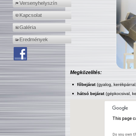
Versenyhelyszín
Kapcsolat
Galéria
Eredmények
Megközelítés:
főbejárat
(gyalog, kerékpárral
hátsó bejárat
(gépkocsival, ke
This page c
Do you own t