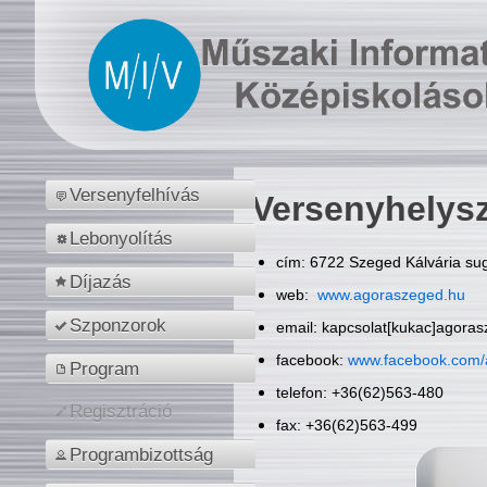
Versenyfelhívás
Versenyhelys
Lebonyolítás
cím: 6722 Szeged Kálvária sug
Díjazás
web:
www.agoraszeged.hu
Szponzorok
email: kapcsolat[kukac]agora
facebook:
www.facebook.com/
Program
telefon: +36(62)563-480
Regisztráció
fax: +36(62)563-499
Programbizottság