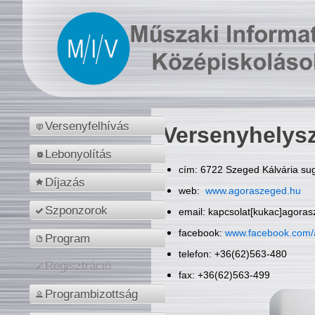
Versenyfelhívás
Versenyhelys
Lebonyolítás
cím: 6722 Szeged Kálvária sug
Díjazás
web:
www.agoraszeged.hu
Szponzorok
email: kapcsolat[kukac]agora
facebook:
www.facebook.com/
Program
telefon: +36(62)563-480
Regisztráció
fax: +36(62)563-499
Programbizottság