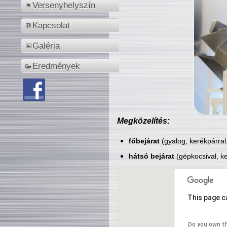
Versenyhelyszín
Kapcsolat
Galéria
Eredmények
Megközelítés:
főbejárat
(gyalog, kerékpárral
hátsó bejárat
(gépkocsival, ke
This page c
Do you own t