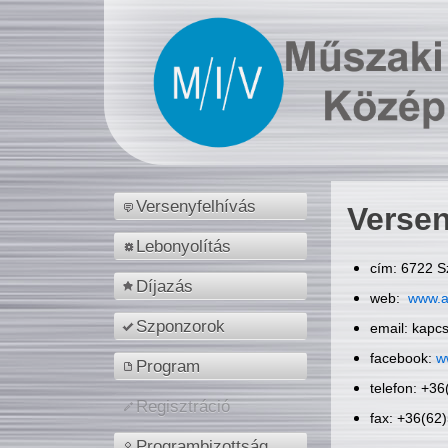
Versenyfelhívás
Versen
Lebonyolítás
cím: 6722 S
Díjazás
web:
www.a
Szponzorok
email: kapc
facebook:
w
Program
telefon: +3
Regisztráció
fax: +36(62
Programbizottság