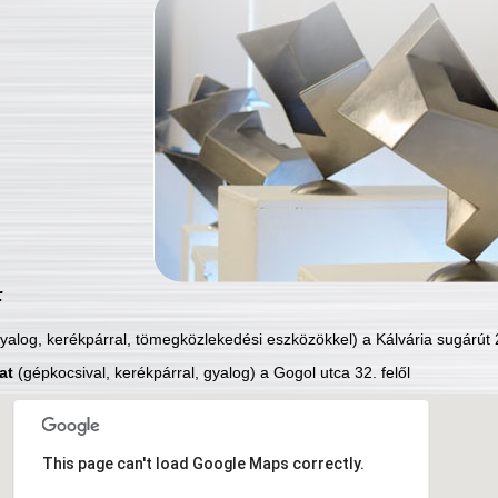
:
yalog, kerékpárral, tömegközlekedési eszközökkel) a Kálvária sugárút 2
at
(gépkocsival, kerékpárral, gyalog) a Gogol utca 32. felől
This page can't load Google Maps correctly.