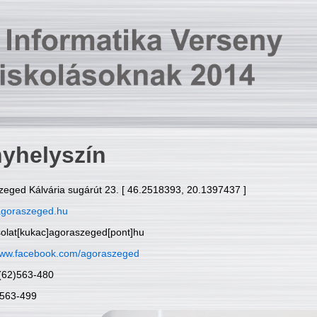
yhelyszín
zeged Kálvária sugárút 23. [ 46.2518393, 20.1397437 ]
goraszeged.hu
solat[kukac]agoraszeged[pont]hu
ww.facebook.com/agoraszeged
6(62)563-480
)563-499