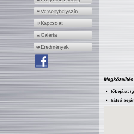
Versenyhelyszín
Kapcsolat
Galéria
Eredmények
Megközelítés
főbejárat
(g
hátsó bejár