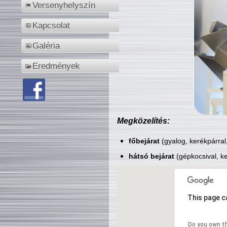
Versenyhelyszín
Kapcsolat
Galéria
Eredmények
Megközelítés:
főbejárat
(gyalog, kerékpárral
hátsó bejárat
(gépkocsival, ke
This page c
Do you own t