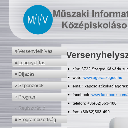
Versenyfelhívás
Versenyhelys
Lebonyolítás
cím: 6722 Szeged Kálvária sug
Díjazás
web:
www.agoraszeged.hu
Szponzorok
email: kapcsolat[kukac]agora
facebook:
www.facebook.com/
Program
telefon: +36(62)563-480
Regisztráció
fax: +36(62)563-499
Programbizottság