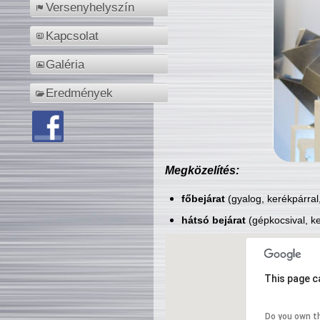
Versenyhelyszín
Kapcsolat
Galéria
Eredmények
Megközelítés:
főbejárat
(gyalog, kerékpárral
hátsó bejárat
(gépkocsival, ke
This page c
Do you own t