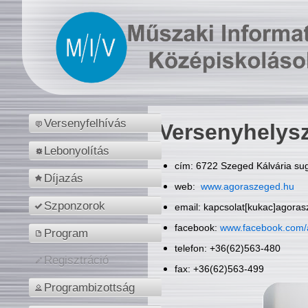
Versenyfelhívás
Versenyhelys
Lebonyolítás
cím: 6722 Szeged Kálvária sug
Díjazás
web:
www.agoraszeged.hu
Szponzorok
email: kapcsolat[kukac]agora
facebook:
www.facebook.com/
Program
telefon: +36(62)563-480
Regisztráció
fax: +36(62)563-499
Programbizottság