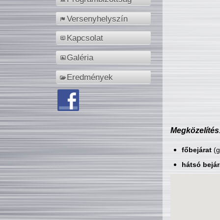
Versenyhelyszín
Kapcsolat
Galéria
Eredmények
Megközelítés
főbejárat
(g
hátsó bejár