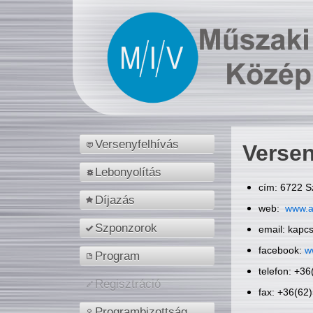
Versenyfelhívás
Versen
Lebonyolítás
cím: 6722 S
Díjazás
web:
www.a
Szponzorok
email: kapc
facebook:
w
Program
telefon: +3
Regisztráció
fax: +36(62
Programbizottság