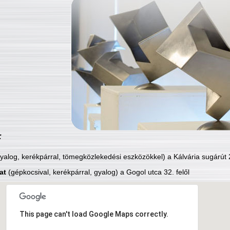
:
yalog, kerékpárral, tömegközlekedési eszközökkel) a Kálvária sugárút 2
at
(gépkocsival, kerékpárral, gyalog) a Gogol utca 32. felől
This page can't load Google Maps correctly.