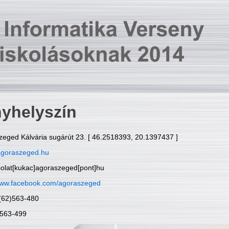
yhelyszín
zeged Kálvária sugárút 23. [ 46.2518393, 20.1397437 ]
goraszeged.hu
solat[kukac]agoraszeged[pont]hu
ww.facebook.com/agoraszeged
6(62)563-480
)563-499