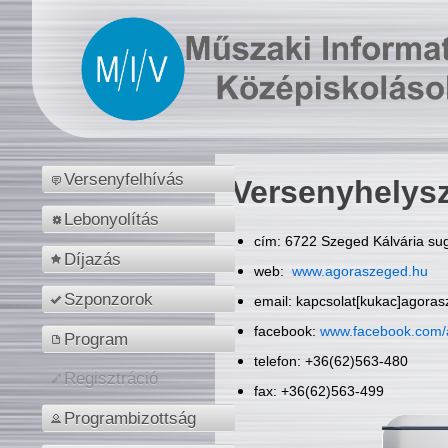
Versenyfelhívás
Versenyhelys
Lebonyolítás
cím: 6722 Szeged Kálvária sug
Díjazás
web:
www.agoraszeged.hu
Szponzorok
email: kapcsolat[kukac]agora
facebook:
www.facebook.com/
Program
telefon: +36(62)563-480
Regisztráció
fax: +36(62)563-499
Programbizottság