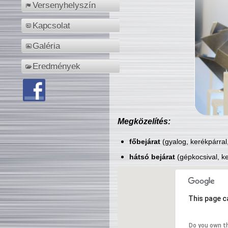
Versenyhelyszín
Kapcsolat
Galéria
Eredmények
Megközelítés:
főbejárat
(gyalog, kerékpárral
hátsó bejárat
(gépkocsival, ke
This page c
Do you own t