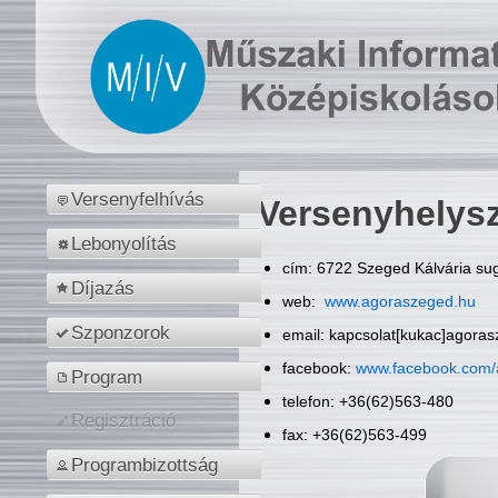
Versenyfelhívás
Versenyhelys
Lebonyolítás
cím: 6722 Szeged Kálvária sug
Díjazás
web:
www.agoraszeged.hu
Szponzorok
email: kapcsolat[kukac]agora
facebook:
www.facebook.com/
Program
telefon: +36(62)563-480
Regisztráció
fax: +36(62)563-499
Programbizottság