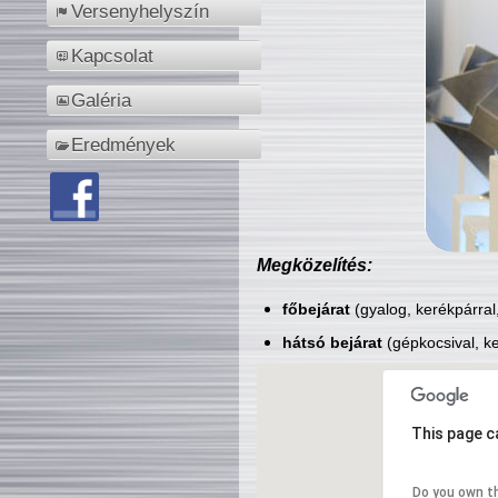
Versenyhelyszín
Kapcsolat
Galéria
Eredmények
Megközelítés:
főbejárat
(gyalog, kerékpárral
hátsó bejárat
(gépkocsival, ke
This page c
Do you own t