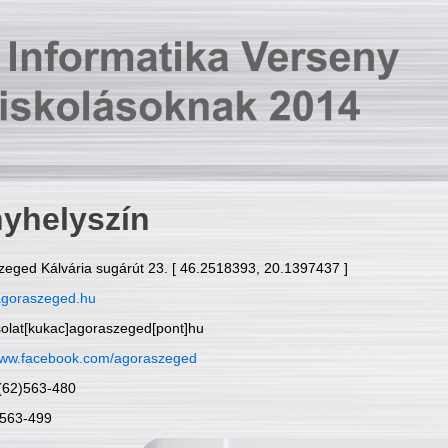
yhelyszín
zeged Kálvária sugárút 23. [ 46.2518393, 20.1397437 ]
goraszeged.hu
solat[kukac]agoraszeged[pont]hu
ww.facebook.com/agoraszeged
6(62)563-480
)563-499