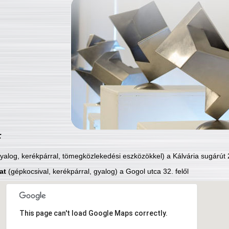
:
yalog, kerékpárral, tömegközlekedési eszközökkel) a Kálvária sugárút 2
at
(gépkocsival, kerékpárral, gyalog) a Gogol utca 32. felől
This page can't load Google Maps correctly.