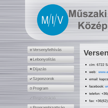
Versenyfelhívás
Versen
Lebonyolítás
cím: 6722 S
Díjazás
web:
www.a
Szponzorok
email: kapc
facebook:
w
Program
telefon: +3
Regisztráció
fax: +36(62
Programbizottság