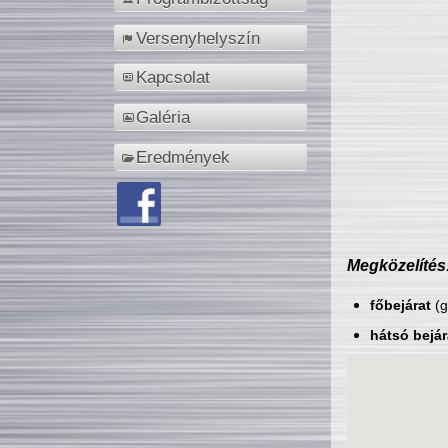
Versenyhelyszín
Kapcsolat
Galéria
Eredmények
Megközelítés
főbejárat
(g
hátsó bejár