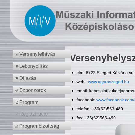
Versenyfelhívás
Versenyhelys
Lebonyolítás
cím: 6722 Szeged Kálvária sug
Díjazás
web:
www.agoraszeged.hu
Szponzorok
email: kapcsolat[kukac]agora
facebook:
www.facebook.com/
Program
telefon: +36(62)563-480
Regisztráció
fax: +36(62)563-499
Programbizottság