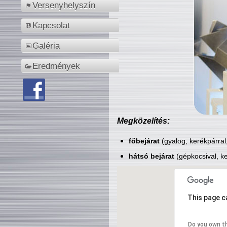
Versenyhelyszín
Kapcsolat
Galéria
Eredmények
Megközelítés:
főbejárat
(gyalog, kerékpárral
hátsó bejárat
(gépkocsival, ke
This page c
Do you own t