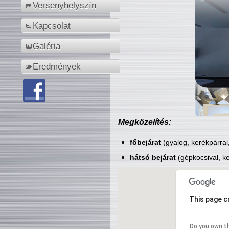
Versenyhelyszín
Kapcsolat
Galéria
Eredmények
Megközelítés:
főbejárat
(gyalog, kerékpárral
hátsó bejárat
(gépkocsival, ke
This page c
Do you own t