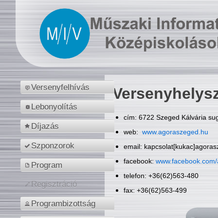
Versenyfelhívás
Versenyhelys
Lebonyolítás
cím: 6722 Szeged Kálvária sug
Díjazás
web:
www.agoraszeged.hu
Szponzorok
email: kapcsolat[kukac]agora
facebook:
www.facebook.com/
Program
telefon: +36(62)563-480
Regisztráció
fax: +36(62)563-499
Programbizottság