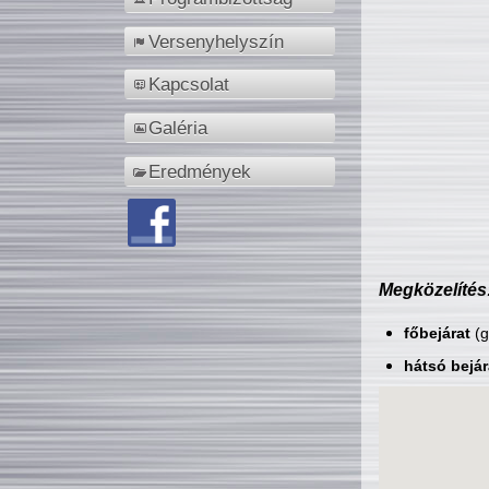
Versenyhelyszín
Kapcsolat
Galéria
Eredmények
Megközelítés
főbejárat
(g
hátsó bejár