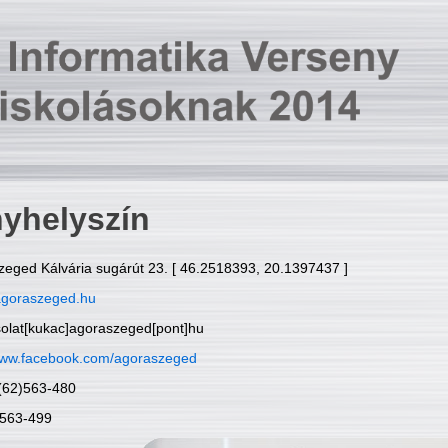
yhelyszín
zeged Kálvária sugárút 23. [ 46.2518393, 20.1397437 ]
goraszeged.hu
solat[kukac]agoraszeged[pont]hu
ww.facebook.com/agoraszeged
6(62)563-480
)563-499