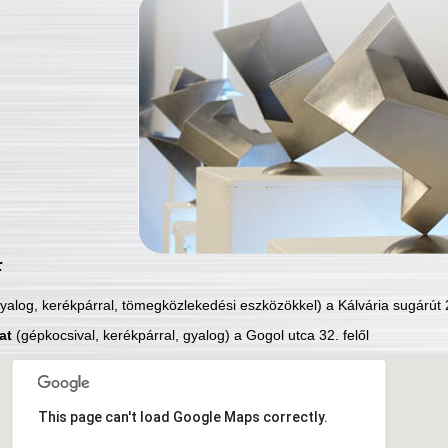
:
yalog, kerékpárral, tömegközlekedési eszközökkel) a Kálvária sugárút 2
at
(gépkocsival, kerékpárral, gyalog) a Gogol utca 32. felől
This page can't load Google Maps correctly.