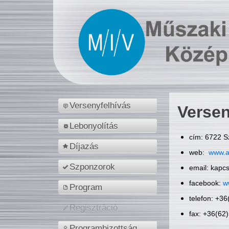
Versenyfelhívás
Versen
Lebonyolítás
cím: 6722 S
Díjazás
web:
www.a
Szponzorok
email: kapc
facebook:
w
Program
telefon: +3
Regisztráció
fax: +36(62
Programbizottság