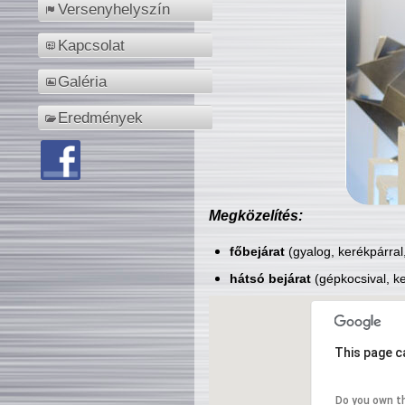
Versenyhelyszín
Kapcsolat
Galéria
Eredmények
Megközelítés:
főbejárat
(gyalog, kerékpárral
hátsó bejárat
(gépkocsival, ke
This page c
Do you own t