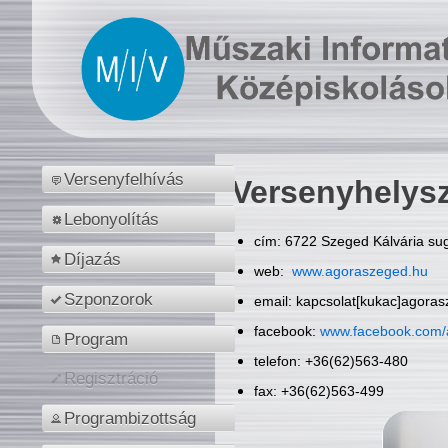
Versenyfelhívás
Versenyhelys
Lebonyolítás
cím: 6722 Szeged Kálvária sug
Díjazás
web:
www.agoraszeged.hu
Szponzorok
email: kapcsolat[kukac]agora
facebook:
www.facebook.com/
Program
telefon: +36(62)563-480
Regisztráció
fax: +36(62)563-499
Programbizottság