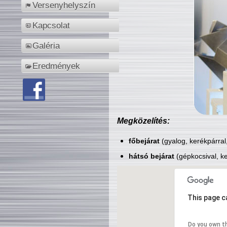
Versenyhelyszín
Kapcsolat
Galéria
Eredmények
Megközelítés:
főbejárat
(gyalog, kerékpárral
hátsó bejárat
(gépkocsival, ke
This page c
Do you own t