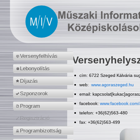
Versenyfelhívás
Versenyhelys
Lebonyolítás
cím: 6722 Szeged Kálvária sug
Díjazás
web:
www.agoraszeged.hu
Szponzorok
email: kapcsolat[kukac]agora
facebook:
www.facebook.com/
Program
telefon: +36(62)563-480
Regisztráció
fax: +36(62)563-499
Programbizottság