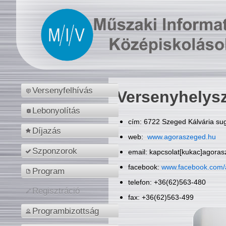
Versenyfelhívás
Versenyhelys
Lebonyolítás
cím: 6722 Szeged Kálvária sug
Díjazás
web:
www.agoraszeged.hu
Szponzorok
email: kapcsolat[kukac]agora
facebook:
www.facebook.com/
Program
telefon: +36(62)563-480
Regisztráció
fax: +36(62)563-499
Programbizottság