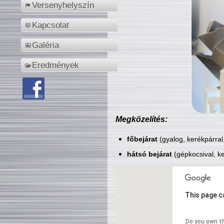
Versenyhelyszín
Kapcsolat
Galéria
Eredmények
Megközelítés:
főbejárat
(gyalog, kerékpárral
hátsó bejárat
(gépkocsival, ke
This page c
Do you own t