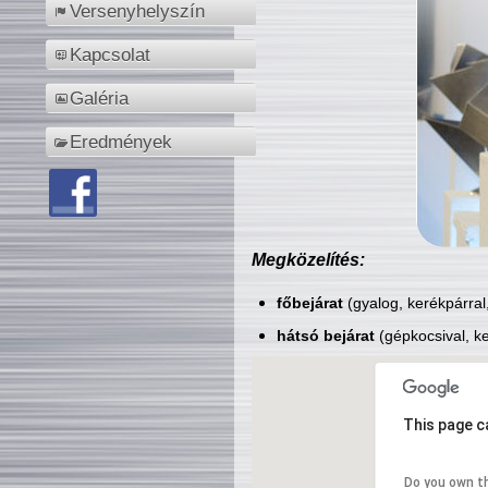
Versenyhelyszín
Kapcsolat
Galéria
Eredmények
Megközelítés:
főbejárat
(gyalog, kerékpárral
hátsó bejárat
(gépkocsival, ke
This page c
Do you own t