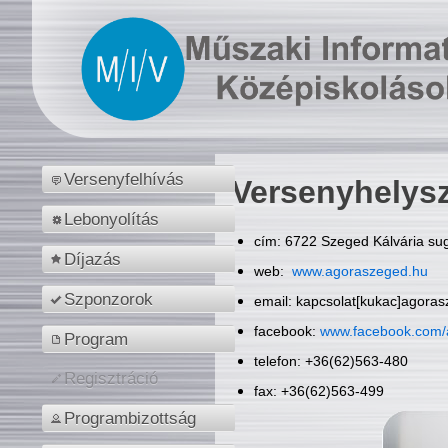
Versenyfelhívás
Versenyhelys
Lebonyolítás
cím: 6722 Szeged Kálvária sug
Díjazás
web:
www.agoraszeged.hu
Szponzorok
email: kapcsolat[kukac]agora
facebook:
www.facebook.com/
Program
telefon: +36(62)563-480
Regisztráció
fax: +36(62)563-499
Programbizottság